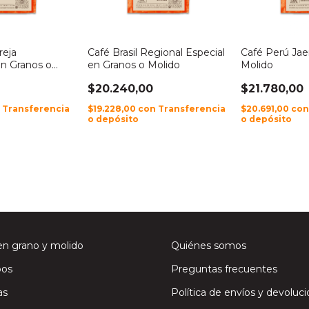
reja
Café Brasil Regional Especial
Café Perú Jae
n Granos o
en Granos o Molido
Molido
$20.240,00
$21.780,00
n
Transferencia
$19.228,00
con
Transferencia
$20.691,00
co
o depósito
o depósito
en grano y molido
Quiénes somos
os
Preguntas frecuentes
as
Política de envíos y devoluc