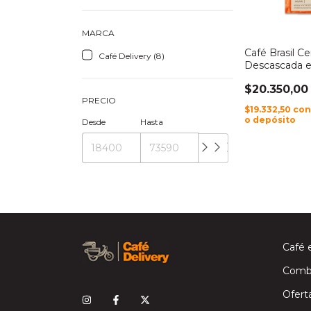
MARCA
Café Brasil Ce
Café Delivery (8)
Descascada e
Molido
$20.350,00
PRECIO
$19.332,50
co
o depósito
Desde
Hasta
Café 
Comb
Ofert