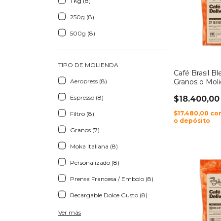
1 Kg (8)
250g (8)
500g (8)
TIPO DE MOLIENDA
Café Brasil B
Aeropress (8)
Granos o Mol
Espresso (8)
$18.400,00
$17.480,00
co
Filtro (8)
o depósito
Granos (7)
Moka Italiana (8)
Personalizado (8)
Prensa Francesa / Embolo (8)
Recargable Dolce Gusto (8)
Ver más