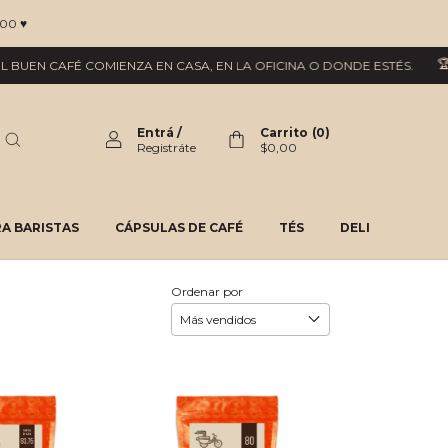
00 ♥
🏆 
BUEN CAFÉ COMIENZA EN CASA, EN LA OFICINA O DONDE ESTÉS.
Entrá
/
Carrito
(
0
)
Registráte
$0,00
A BARISTAS
CÁPSULAS DE CAFÉ
TÉS
DELI
Ordenar por