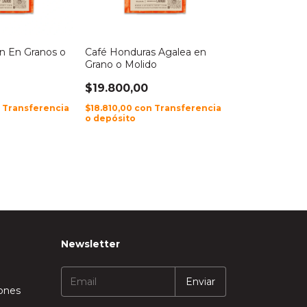
n En Granos o
Café Honduras Agalea en
Grano o Molido
$19.800,00
n
Transferencia
$18.810,00
con
Transferencia
o depósito
Newsletter
iones