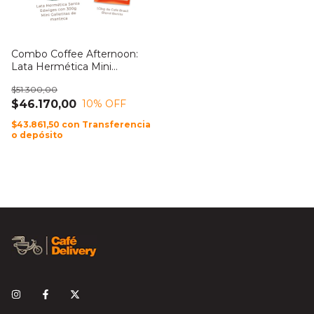
Combo Coffee Afternoon:
Lata Hermética Mini
Galletitas Santa Edwiges
$51.300,00
300g + 1/2kg Café Blend
$46.170,00
10
% OFF
Bonito
$43.861,50
con
Transferencia
o depósito